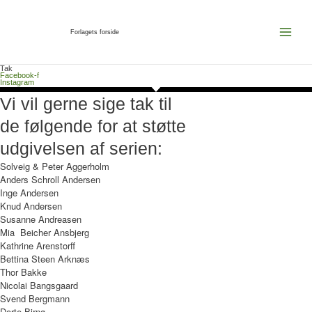
Forlagets forside
Main
Menu
Tak
Facebook-f
Instagram
Vi vil gerne sige tak til
de følgende for at støtte
udgivelsen af serien:
Solveig & Peter Aggerholm
Anders Schroll Andersen
Inge Andersen
Knud Andersen
Susanne Andreasen
Mia Beicher Ansbjerg
Kathrine Arenstorff
Bettina Steen Arknæs
Thor Bakke
Nicolai Bangsgaard
Svend Bergmann
Dorte Birnø