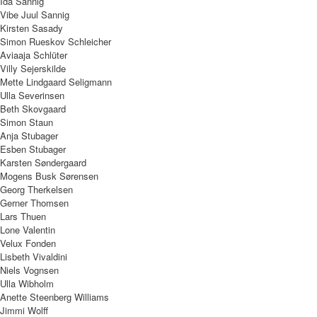
Ida Sannig
Vibe Juul Sannig
Kirsten Sasady
Simon Rueskov Schleicher
Aviaaja Schlüter
Villy Sejerskilde
Mette Lindgaard Seligmann
Ulla Severinsen
Beth Skovgaard
Simon Staun
Anja Stubager
Esben Stubager
Karsten Søndergaard
Mogens Busk Sørensen
Georg Therkelsen
Gerner Thomsen
Lars Thuen
Lone Valentin
Velux Fonden
Lisbeth Vivaldini
Niels Vognsen
Ulla Wibholm
Anette Steenberg Williams
Jimmi Wolff