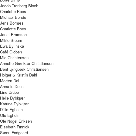
Jacob Tranberg Bloch
Charlotte Boes
Michael Bonde
Jens Bornæs
Charlotte Boes
Janet Bramson
Mikie Breum
Ewa Bylinska
Café Globen
Mia Christensen
Annette Grønkær Christiansen
Bent Lyngbæk Christiansen
Holger & Kristín Dahl
Morten Dal
Anna le Dous
Line Drube
Helle Dybkjær
Katrine Dybkjær
Ditte Egholm
Ole Egholm
Ole Nogel Eriksen
Elsebeth Finnick
Søren Fodgaard