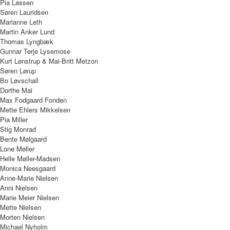
Pia Lassen
Søren Lauridsen
Marianne Leth
Martin Anker Lund
Thomas Lyngbæk
Gunnar Terje Lysemose
Kurt Lønstrup & Mai-Britt Metzon
Søren Lørup
Bo Løvschall
Dorthe Mai
Max Fodgaard Fonden
Mette Ehlers Mikkelsen
Pia Miller
Stig Monrad
Bente Mølgaard
Lone Møller
Helle Møller-Madsen
Monica Neesgaard
Anne-Marie Nielsen
Anni Nielsen
Marie Meier Nielsen
Mette Nielsen
Morten Nielsen
Michael Nyholm