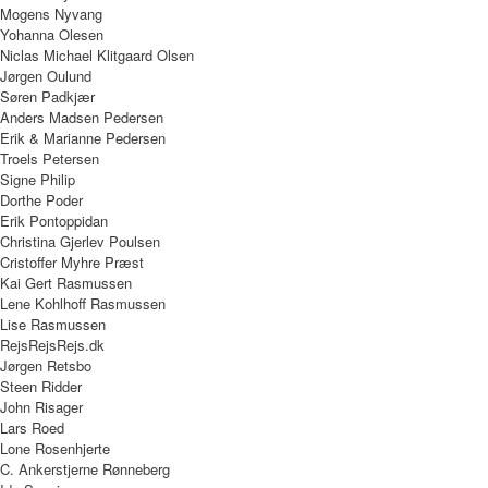
Mogens Nyvang
Yohanna Olesen
Niclas Michael Klitgaard Olsen
Jørgen Oulund
Søren Padkjær
Anders Madsen Pedersen
Erik & Marianne Pedersen
Troels Petersen
Signe Philip
Dorthe Poder
Erik Pontoppidan
Christina Gjerlev Poulsen
Cristoffer Myhre Præst
Kai Gert Rasmussen
Lene Kohlhoff Rasmussen
Lise Rasmussen
RejsRejsRejs.dk
Jørgen Retsbo
Steen Ridder
John Risager
Lars Roed
Lone Rosenhjerte
C. Ankerstjerne Rønneberg