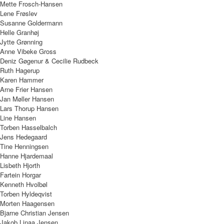
Mette Frosch-Hansen
Lene Frøslev
Susanne Goldermann
Helle Granhøj
Jytte Grønning
Anne Vibeke Gross
Deniz Gøgenur & Cecilie Rudbeck
Ruth Hagerup
Karen Hammer
Arne Frier Hansen
Jan Møller Hansen
Lars Thorup Hansen
Line Hansen
Torben Hasselbalch
Jens Hedegaard
Tine Henningsen
Hanne Hjardemaal
Lisbeth Hjorth
Fartein Horgar
Kenneth Hvolbøl
Torben Hyldeqvist
Morten Haagensen
Bjarne Christian Jensen
Jakob Linaa Jensen